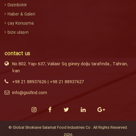
Distribütör
Haber & Galeri
çay Konuşma
bize ulaşın
contact us
No 802, Yapı 637, Valiasr Sq güney doğu tarafında., Tahran,
İran
+98 21 88937626
|
+98 21 88937627
info@gssfind.com
©
Global Shokrane Salamat Food Industries Co
. All Rights Reserved.
2026