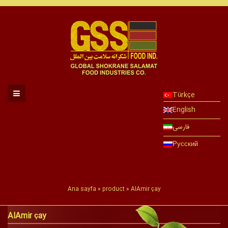
Türkçe
English
فارسی
Русский
Ana sayfa
»
product
»
AlAmir çay
AlAmir çay