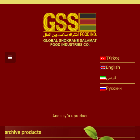
Türkçe
English
فارسی
Русский
Ana sayfa
»
product
archive products