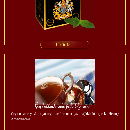
Ceylon ve çay vb büyümeye nasıl iranian çay, sağlıklı bir içecek, History
Advantagesas..