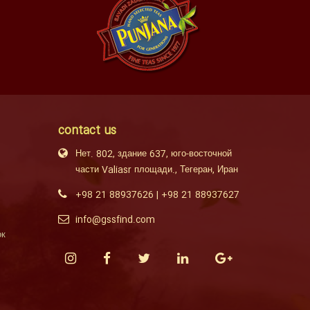
contact us
Нет. 802, здание 637, юго-восточной
части Valiasr площади., Тегеран, Иран
+98 21 88937626
|
+98 21 88937627
info@gssfind.com
ок