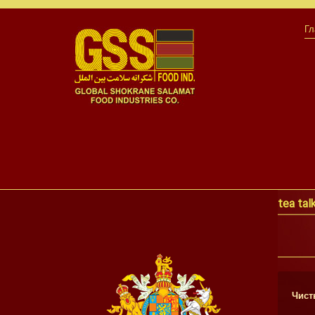
Гл
tea tal
Чист