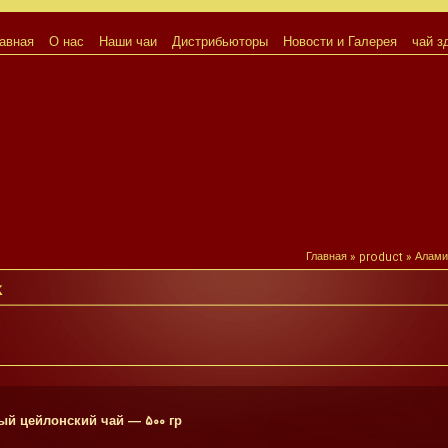
авная
О нас
Наши чаи
Дистрибьюторы
Новости и Галерея
чай з
Главная
»
product
»
Алами
k
ый цейлонский чай — ۵۰۰ гр