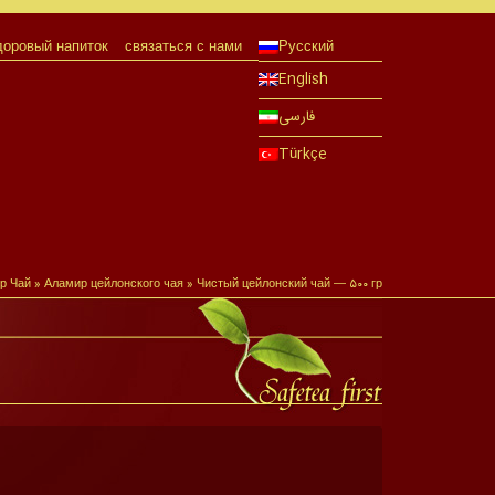
доровый напиток
связаться с нами
Русский
English
فارسی
Türkçe
р Чай
»
Аламир цейлонского чая
»
Чистый цейлонский чай — ۵۰۰ гр