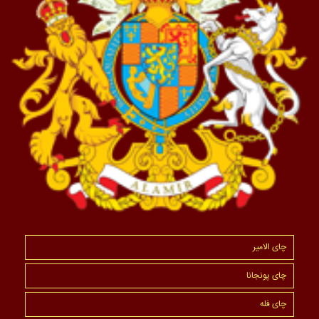
چای الامیر
چای پونجانا
چای فله